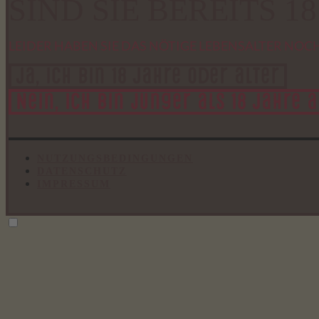
SIND SIE BEREITS 1
LEIDER HABEN SIE DAS NÖTIGE LEBENSALTER NOCH
Ja, ich bin 18 Jahre oder älter
Nein, ich bin jünger als 18 Jahre a
NUTZUNGSBEDINGUNGEN
DATENSCHUTZ
IMPRESSUM