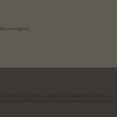
ler zu navigieren:
 den verantwortungsvollen Umgang mit alkoholischen Getränken ein. D
em Besuch unserer Website werden unsere Nutzungsbedingungen und daten