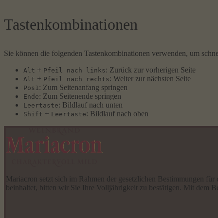
Tastenkombinationen
Sie können die folgenden Tastenkombinationen verwenden, um schnel
+
: Zurück zur vorherigen Seite
Alt
Pfeil nach links
+
: Weiter zur nächsten Seite
Alt
Pfeil nach rechts
: Zum Seitenanfang springen
Pos1
: Zum Seitenende springen
Ende
: Bildlauf nach unten
Leertaste
+
: Bildlauf nach oben
Shift
Leertaste
Mariacron setzt sich im Rahmen der gesetzlichen Bestimmungen für
beinhaltet, bitten wir Sie Ihre Volljährigkeit zu bestätigen. Mit d