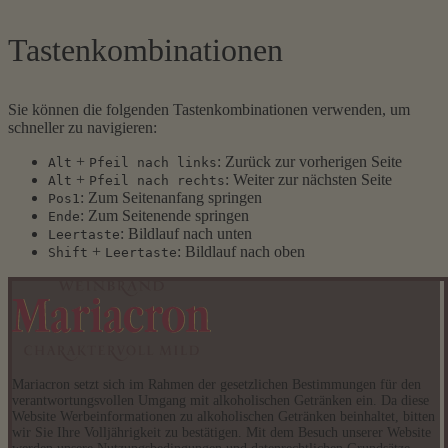
Tastenkombinationen
Sie können die folgenden Tastenkombinationen verwenden, um
schneller zu navigieren:
+
: Zurück zur vorherigen Seite
Alt
Pfeil nach links
+
: Weiter zur nächsten Seite
Alt
Pfeil nach rechts
: Zum Seitenanfang springen
Pos1
: Zum Seitenende springen
Ende
: Bildlauf nach unten
Leertaste
+
: Bildlauf nach oben
Shift
Leertaste
Mariacron setzt sich im Rahmen der gesetzlichen Bestimmungen für den
verantwortungsvollen Umgang mit alkoholischen Getränken ein. Da diese
Website Werbeinformationen zu alkoholischen Getränken beinhaltet, bitten
wir Sie Ihre Volljährigkeit zu bestätigen. Mit dem Besuch unserer Website