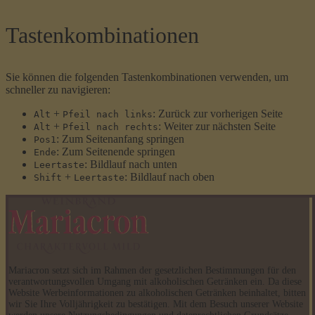
Tastenkombinationen
Sie können die folgenden Tastenkombinationen verwenden, um
schneller zu navigieren:
+
: Zurück zur vorherigen Seite
Alt
Pfeil nach links
+
: Weiter zur nächsten Seite
Alt
Pfeil nach rechts
: Zum Seitenanfang springen
Pos1
: Zum Seitenende springen
Ende
: Bildlauf nach unten
Leertaste
+
: Bildlauf nach oben
Shift
Leertaste
Mariacron setzt sich im Rahmen der gesetzlichen Bestimmungen für den
verantwortungsvollen Umgang mit alkoholischen Getränken ein. Da diese
Website Werbeinformationen zu alkoholischen Getränken beinhaltet, bitten
wir Sie Ihre Volljährigkeit zu bestätigen. Mit dem Besuch unserer Website