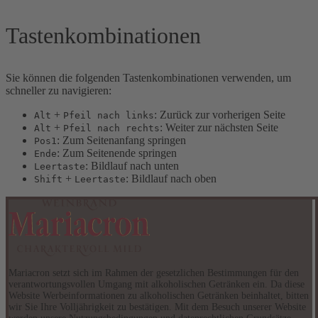
Tastenkombinationen
Sie können die folgenden Tastenkombinationen verwenden, um
schneller zu navigieren:
+
: Zurück zur vorherigen Seite
Alt
Pfeil nach links
+
: Weiter zur nächsten Seite
Alt
Pfeil nach rechts
: Zum Seitenanfang springen
Pos1
: Zum Seitenende springen
Ende
: Bildlauf nach unten
Leertaste
+
: Bildlauf nach oben
Shift
Leertaste
Mariacron setzt sich im Rahmen der gesetzlichen Bestimmungen für den
verantwortungsvollen Umgang mit alkoholischen Getränken ein. Da diese
Website Werbeinformationen zu alkoholischen Getränken beinhaltet, bitten
wir Sie Ihre Volljährigkeit zu bestätigen. Mit dem Besuch unserer Website