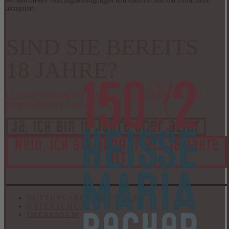
werden unsere Nutzungsbedingungen und datenrechtlichen Grundsätze
akzeptiert
SIND SIE BEREITS
18 JAHRE?
150x2 Heisse Maria Becher
LEIDER HABEN SIE DAS NÖTIGE LEBENSALTER
NOCH NICHT ERREICHT.
Ja, ich bin 18 Jahre oder älter
Nein, ich bin jünger als 18 Jahre
alt
NUTZUNGSBEDINGUNGEN
DATENSCHUTZ
IMPRESSUM